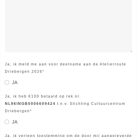
Ja, ik meld me aan voor deelname aan de Atelierroute
Driebergen 2026*
JA
Ja, ik heb €100 betaald op rek.nr.
NL96INGB0006609424
t.n.v. Stichting Cultuurcentrum
Driebergen*
JA
Ja, ik verleen toestemming om de door mij aangeleverde