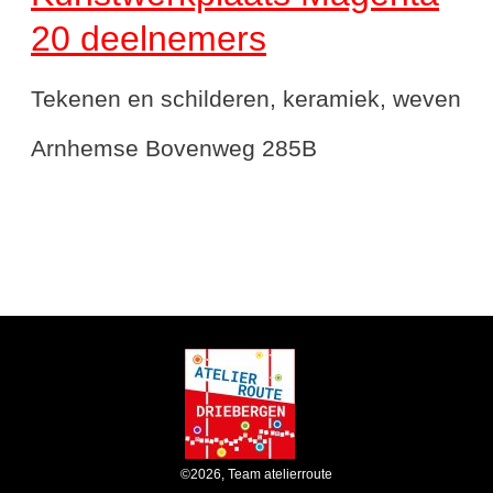
20 deelnemers
Tekenen en schilderen, keramiek, weven
Arnhemse Bovenweg 285B
©
2026
,
Team atelierroute