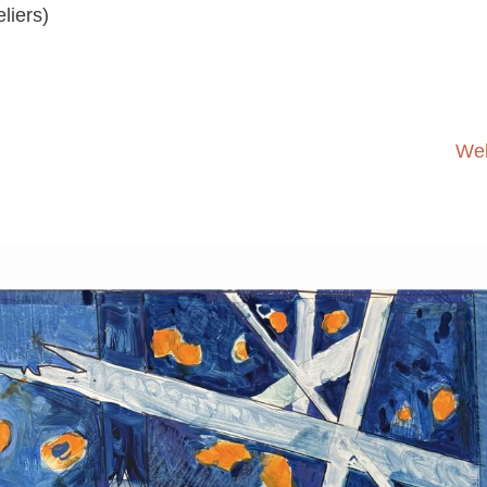
liers)
Web